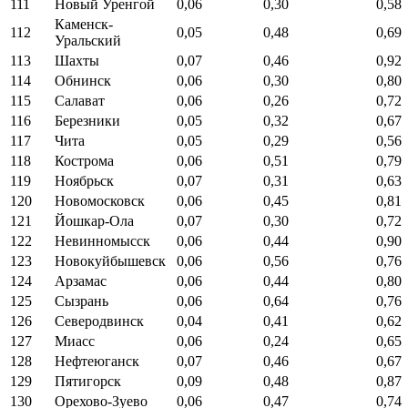
111
Новый Уренгой
0,06
0,30
0,58
Каменск-
112
0,05
0,48
0,69
Уральский
113
Шахты
0,07
0,46
0,92
114
Обнинск
0,06
0,30
0,80
115
Салават
0,06
0,26
0,72
116
Березники
0,05
0,32
0,67
117
Чита
0,05
0,29
0,56
118
Кострома
0,06
0,51
0,79
119
Ноябрьск
0,07
0,31
0,63
120
Новомосковск
0,06
0,45
0,81
121
Йошкар-Ола
0,07
0,30
0,72
122
Невинномысск
0,06
0,44
0,90
123
Новокуйбышевск
0,06
0,56
0,76
124
Арзамас
0,06
0,44
0,80
125
Сызрань
0,06
0,64
0,76
126
Северодвинск
0,04
0,41
0,62
127
Миасс
0,06
0,24
0,65
128
Нефтеюганск
0,07
0,46
0,67
129
Пятигорск
0,09
0,48
0,87
130
Орехово-Зуево
0,06
0,47
0,74