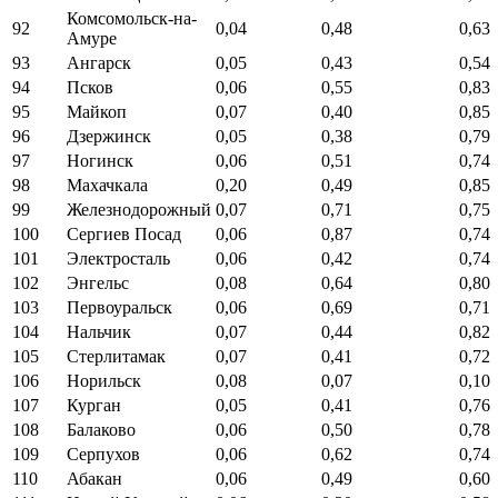
Комсомольск-на-
92
0,04
0,48
0,63
Амуре
93
Ангарск
0,05
0,43
0,54
94
Псков
0,06
0,55
0,83
95
Майкоп
0,07
0,40
0,85
96
Дзержинск
0,05
0,38
0,79
97
Ногинск
0,06
0,51
0,74
98
Махачкала
0,20
0,49
0,85
99
Железнодорожный
0,07
0,71
0,75
100
Сергиев Посад
0,06
0,87
0,74
101
Электросталь
0,06
0,42
0,74
102
Энгельс
0,08
0,64
0,80
103
Первоуральск
0,06
0,69
0,71
104
Нальчик
0,07
0,44
0,82
105
Стерлитамак
0,07
0,41
0,72
106
Норильск
0,08
0,07
0,10
107
Курган
0,05
0,41
0,76
108
Балаково
0,06
0,50
0,78
109
Серпухов
0,06
0,62
0,74
110
Абакан
0,06
0,49
0,60