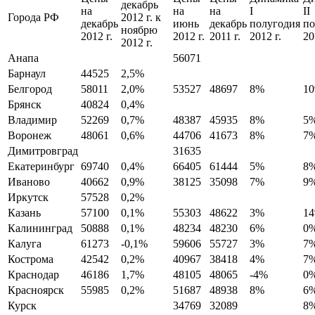
декабрь
на
на
на
I
II
Города РФ
2012 г. к
декабрь
июнь
декабрь
полугодия
по
ноябрю
2012 г.
2012 г.
2011 г.
2012 г.
20
2012 г.
Анапа
56071
Барнаул
44525
2,5%
Белгород
58011
2,0%
53527
48697
8%
1
Брянск
40824
0,4%
Владимир
52269
0,7%
48387
45935
8%
5
Воронеж
48061
0,6%
44706
41673
8%
7
Димитровград
31635
Екатеринбург
69740
0,4%
66405
61444
5%
8
Иваново
40662
0,9%
38125
35098
7%
9
Иркутск
57528
0,2%
Казань
57100
0,1%
55303
48622
3%
1
Калининград
50888
0,1%
48234
48230
6%
0
Калуга
61273
-0,1%
59606
55727
3%
7
Кострома
42542
0,2%
40967
38418
4%
7
Краснодар
46186
1,7%
48105
48065
-4%
0
Красноярск
55985
0,2%
51687
48938
8%
6
Курск
34769
32089
8