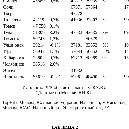
Смоленск
45580
0,5%
42877
39939
6%
7
Сочи
67371
57564
1
Тверь
47278
Тольятти
43119
0,7%
41036
37802
5%
9
Томск
47 550
0,1%
Тула
51309
3,2%
47533
43635
8%
9
Тюмень
59745
1,2%
50679
Ульяновск
39214
-0,1%
37181
33652
5%
1
Уфа
56942
1,1%
57644
50652
-1%
1
Хабаровск
73802
0,7%
67713
58989
9%
1
Челябинск
38516
2,6%
Энгельс
31932
Ярославль
55610
-0,3%
52961
48490
5%
9
Источник: РГР, обработка данных IRN.RU
*Данные по Москве IRN.RU
TopHills Москва, Южный округ, район Нагорный, м.Нагорная,
Москва, ЮАО, Нагорный р-н, Электролитный пр., 7А
ТАБЛИЦА 2