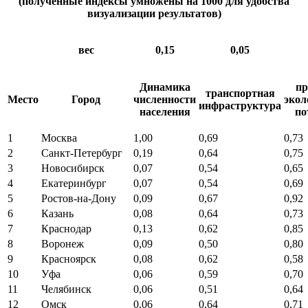
(полученные индексы умножены на 1000 для удобства
визуализации результатов)
вес
0,15
0,05
Динамика
пр
транспортная
Место
Город
численности
экол
инфраструктура
населения
по
1
Москва
1,00
0,69
0,73
2
Санкт-Петербург
0,19
0,64
0,75
3
Новосибирск
0,07
0,54
0,65
4
Екатеринбург
0,07
0,54
0,69
5
Ростов-на-Дону
0,09
0,67
0,92
6
Казань
0,08
0,64
0,73
7
Краснодар
0,13
0,62
0,85
8
Воронеж
0,09
0,50
0,80
9
Красноярск
0,08
0,62
0,58
10
Уфа
0,06
0,59
0,70
11
Челябинск
0,06
0,51
0,64
12
Омск
0,06
0,64
0,71