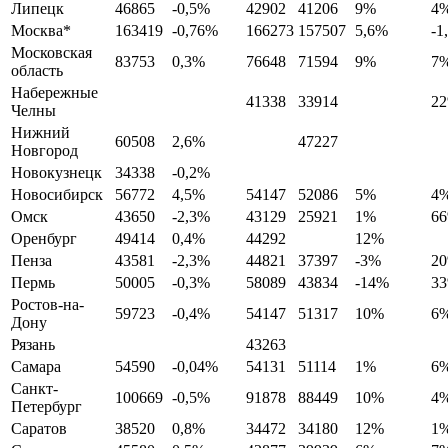
Липецк
46865
-0,5%
42902
41206
9%
4
Москва*
163419
-0,76%
166273
157507
5,6%
-1
Московская
83753
0,3%
76648
71594
9%
7
область
Набережные
41338
33914
2
Челны
Нижний
60508
2,6%
47227
Новгород
Новокузнецк
34338
-0,2%
Новосибирск
56772
4,5%
54147
52086
5%
4
Омск
43650
-2,3%
43129
25921
1%
6
Оренбург
49414
0,4%
44292
12%
Пенза
43581
-2,3%
44821
37397
-3%
2
Пермь
50005
-0,3%
58089
43834
-14%
3
Ростов-на-
59723
-0,4%
54147
51317
10%
6
Дону
Рязань
43263
Самара
54590
-0,04%
54131
51114
1%
6
Санкт-
100669
-0,5%
91878
88449
10%
4
Петербург
Саратов
38520
0,8%
34472
34180
12%
1