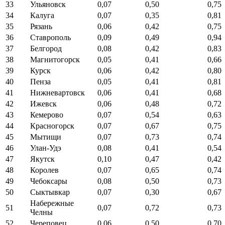
33
Ульяновск
0,07
0,50
0,75
34
Калуга
0,07
0,35
0,81
35
Рязань
0,06
0,42
0,75
36
Ставрополь
0,09
0,49
0,94
37
Белгород
0,08
0,42
0,83
38
Магнитогорск
0,05
0,41
0,66
39
Курск
0,06
0,42
0,80
40
Пенза
0,05
0,41
0,81
41
Нижневартовск
0,06
0,41
0,68
42
Ижевск
0,06
0,48
0,72
43
Кемерово
0,07
0,54
0,63
44
Красногорск
0,07
0,67
0,75
45
Мытищи
0,07
0,73
0,74
46
Улан-Удэ
0,08
0,41
0,54
47
Якутск
0,10
0,47
0,42
48
Королев
0,07
0,65
0,74
49
Чебоксары
0,08
0,50
0,73
50
Сыктывкар
0,07
0,30
0,67
Набережные
51
0,07
0,72
0,73
Челны
52
Череповец
0,06
0,50
0,70