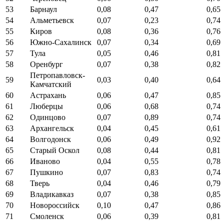
53
Барнаул
0,08
0,47
0,65
54
Альметьевск
0,07
0,23
0,74
55
Киров
0,08
0,36
0,76
56
Южно-Сахалинск
0,07
0,34
0,69
57
Тула
0,05
0,46
0,81
58
Оренбург
0,07
0,38
0,82
Петропавловск-
59
0,03
0,40
0,64
Камчатский
60
Астрахань
0,06
0,47
0,85
61
Люберцы
0,06
0,68
0,74
62
Одинцово
0,07
0,89
0,74
63
Архангельск
0,04
0,45
0,61
64
Волгодонск
0,06
0,49
0,92
65
Старый Оскол
0,08
0,44
0,81
66
Иваново
0,04
0,55
0,78
67
Пушкино
0,07
0,83
0,74
68
Тверь
0,04
0,46
0,79
69
Владикавказ
0,07
0,38
0,85
70
Новороссийск
0,10
0,47
0,86
71
Смоленск
0,06
0,39
0,81