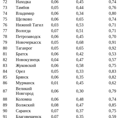
72
Находка
0,06
0,45
0,74
73
Тамбов
0,05
0,44
0,76
74
Владимир
0,06
0,34
0,80
75
Щелково
0,06
0,65
0,74
76
Нижний Тагил
0,03
0,53
0,71
77
Вологда
0,07
0,51
0,71
78
Петрозаводск
0,06
0,45
0,70
79
Новочеркасск
0,05
0,68
0,91
80
Таганрог
0,05
0,65
0,92
81
Братск
0,06
0,42
0,53
82
Новокузнецк
0,04
0,47
0,57
83
Жуковский
0,06
0,58
0,75
84
Орел
0,05
0,33
0,83
85
Брянск
0,06
0,35
0,82
86
Мурманск
0,01
0,45
0,62
Великий
87
0,06
0,30
0,79
Новгород
88
Коломна
0,06
0,48
0,74
89
Волжский
0,08
0,47
0,85
90
Саранск
0,07
0,37
0,75
91
Благовещенск
0,07
0,35
0,59